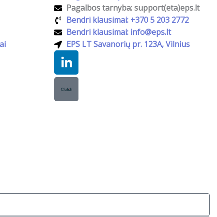
Pagalbos tarnyba: support(eta)eps.lt
Bendri klausimai: +370 5 203 2772
Bendri klausimai: info@eps.lt
ai
EPS LT Savanorių pr. 123A, Vilnius
Linkedin-
in
Slapukų nustatymai