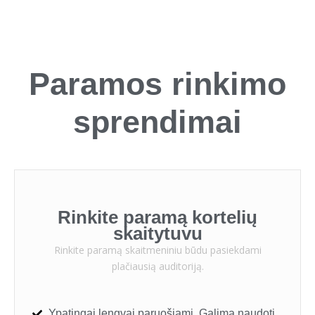
Paramos rinkimo
sprendimai
Rinkite paramą kortelių
skaitytuvu
Rinkite paramą skaitmeniniu būdu pasiekdami
plačiausią auditoriją.
Ypatingai lengvai paruošiami. Galima naudoti