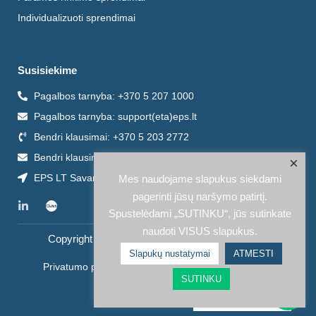
Individualizuoti sprendimai
Susisiekime
Pagalbos tarnyba: +370 5 207 1000
Pagalbos tarnyba: support(eta)eps.lt
Bendri klausimai: +370 5 203 2772
Bendri klausimai: info@eps.lt
×
EPS LT Savanorių pr. 123A, Vilnius
Mes naudojame slapukus siekdami
pagerinti jūsų naršymo patirtį.
Linkedin-
Spustelėdami „SUTINKU“, jūs sutinkate
in
naudoti VISUS slapukus.
Copyright © 2026 EPS LT | Powered by EPS LT
Slapukų nustatymai
ATMESTI
Privatumo politika
Slapukų politika
Skaitytuvas - kasa
SUTINKU
Slapukų nustatymai