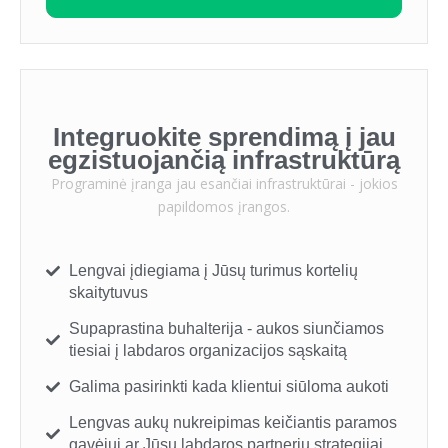
Integruokite sprendimą į jau
egzistuojančią infrastruktūrą
Programinė įranga jau esančiai infrastruktūrai - jokios
papildomos įrangos.
Lengvai įdiegiama į Jūsų turimus kortelių
skaitytuvus
Supaprastina buhalterija - aukos siunčiamos
tiesiai į labdaros organizacijos sąskaitą
Galima pasirinkti kada klientui siūloma aukoti
Lengvas aukų nukreipimas keičiantis paramos
gavėjui ar Jūsų labdaros partnerių strategijai.