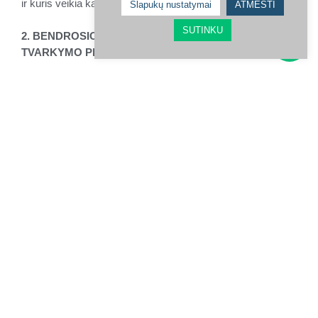
ir kuris veikia kaip Asmens duomenų valdytojas.
Slapukų nustatymai
ATMESTI
SUTINKU
2. BENDROSIOS NUOSTATOS, ASMENS DUOMENŲ
TVARKYMO PRINCIPAI
2.1. EPS vadovaujasi šiais Asmens duomenų tvarkymo
principais:
2.1.1. Asmens duomenys Kandidato atžvilgiu turi būti
tvarkomi teisėtu, sąžiningu ir skaidriu būdu (teisėtumo,
sąžiningumo ir skaidrumo principas);
2.1.2. Asmens duomenys turi būti renkami nustatytais,
aiškiai apibrėžtais bei teisėtais tikslais ir toliau netvarkomi
su tais tikslais nesuderinamu būdu; tolesnis duomenų
tvarkymas archyvavimo tikslais viešojo intereso labui,
mokslinių ar istorinių tyrimų tikslais arba statistiniais tikslais
nėra laikomas nesuderinamu su pirminiais tikslais (tikslo
apribojimo principas);
2.1.3. Asmens duomenys turi būti adekvatūs, tinkami ir tik
tokie, kurių reikia siekiant tikslų, dėl kurių jie tvarkomi
(duomenų kiekio mažinimo principas);