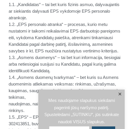
1.1. „Kandidatas“ – tai bet kuris fizinis asmuo, dalyvaujantis
ar siekiantis dalyvauti EPS vykdomoje EPS personalo
atrankoje.
1.2. „EPS personalo atranka“ – procesas, kurio metu
nustatomi ir taikomi reikalavimai EPS darbuotojo pareigoms
eiti, vykdoma Kandidatų paieška, atrenkami tinkamiausi
Kandidatai pagal darbinę patirtį, išsilavinimą, asmenines
savybes ir kt. EPS nuožiūra nustatytus vertinimo kriterijus.
1.3. „Asmens duomenys“ – tai bet kuri informacija, tiesiogiai
arba netiesiogiai susijusi su Kandidatu, pagal kurią galima
identifikuoti Kandidatą.
1.4. „Asmens duomenų tvarkymas“ – bet kuris su Asmens
duomenimis atliekamas veiksmas: rinkimas, užrašymas,
kaupimas, saugojimas, keitimas (papildymas ar taisymas),
×
teikimas,
Mes naudojame slapukus siekdami
naudojimas, naikinimas ar kitoks veiksmas arba veiksmų
pagerinti jūsų naršymo patirtį.
rinkinys.
Spustelėdami „SUTINKU“, jūs sutinkate
1.5. „EPS“ – EPS LT, UAB juridinio asmens kodas:
naudoti VISUS slapukus.
302413851, buveinės adresas: Savanorių pr. 123A, Vilnius,