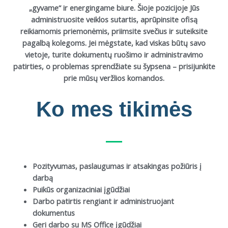
„gyvame“ ir energingame biure. Šioje pozicijoje Jūs
administruosite veiklos sutartis, aprūpinsite ofisą
reikiamomis priemonėmis, priimsite svečius ir suteiksite
pagalbą kolegoms. Jei mėgstate, kad viskas būtų savo
vietoje, turite dokumentų ruošimo ir administravimo
patirties, o problemas sprendžiate su šypsena – prisijunkite
prie mūsų veržlios komandos.
Ko mes tikimės
Pozityvumas, paslaugumas ir atsakingas požiūris į
darbą
Puikūs organizaciniai įgūdžiai
Darbo patirtis rengiant ir administruojant
dokumentus
Geri darbo su MS Office įgūdžiai