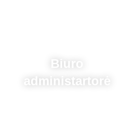
Biuro
administartorė
Ieškome naujojo biuro šeimininko, turinčio
patirties valdant informacinius srautus ir
norinčio prižiūrėti tvarką visada „gyvame“ ir
energingame biure.