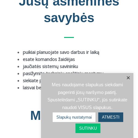
Jūsų asmeninės
savybės
puikiai planuojate savo darbus ir laiką
esate komandos žaidėjas
jaučiatės sistemų savininku
pasižymite techniniu analitiniu mąstymu
×
siekiate pastoviai mokytis ir tobulėti
Mes naudojame slapukus siekdami
laisvai bendraujate lietuvių ir anglų kalba
pagerinti jūsų naršymo patirtį.
Spustelėdami „SUTINKU“, jūs sutinkate
naudoti VISUS slapukus.
Mes siūlome
Slapukų nustatymai
ATMESTI
SUTINKU