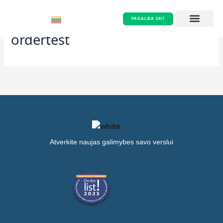
Pereiti
prie
PAGALBA 24/7
turinio
ordertest
Atverkite naujas galimybes savo verslui