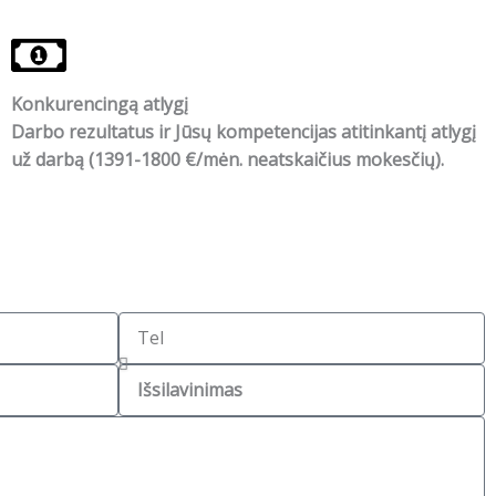
Konkurencingą atlygį
Darbo rezultatus ir Jūsų kompetencijas atitinkantį atlygį
už darbą (1391-1800 €/mėn. neatskaičius mokesčių).
T
e
I
l
š
s
i
l