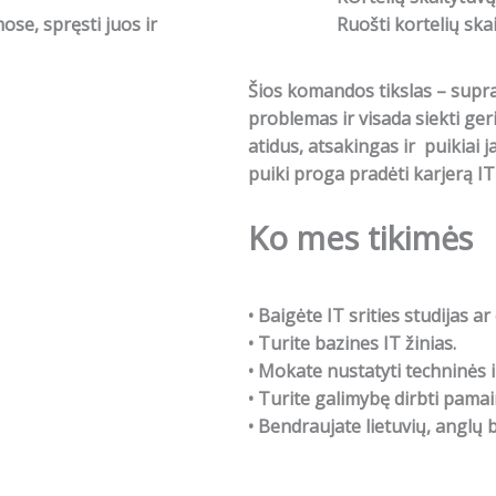
ose, spręsti juos ir
Ruošti kortelių sk
Šios komandos tikslas – supras
problemas ir visada siekti ge
atidus, atsakingas ir puikiai 
puiki proga pradėti karjerą I
Ko mes tikimės
• Baigėte IT srities studijas 
• Turite bazines IT žinias.
• Mokate nustatyti techninės
• Turite galimybę dirbti pamai
• Bendraujate lietuvių, anglų