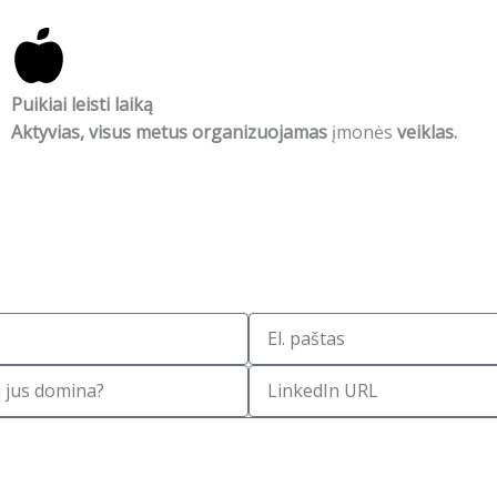
Puikiai leisti laiką
Aktyvias, visus metus organizuojamas
įmonės
veiklas.
E
l
L
.
i
p
n
a
k
š
e
t