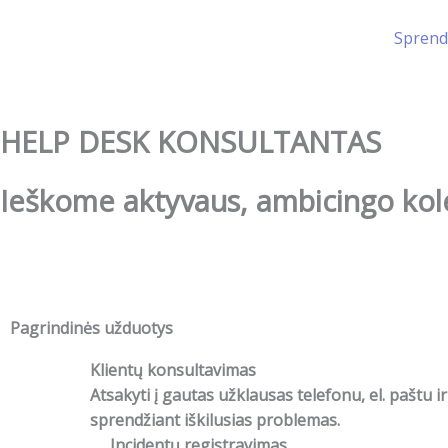
Pereiti
prie
Sprend
turinio
HELP DESK KONSULTANTAS
Ieškome aktyvaus, ambicingo kol
Pagrindinės užduotys
Klientų konsultavimas
Atsakyti į gautas užklausas telefonu, el. paštu i
sprendžiant iškilusias problemas.
Incidentų registravimas