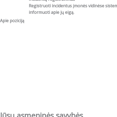
Registruoti incidentus įmonės vidinėse sistem
informuoti apie jų eigą.
Apie poziciją
Jūsų asmeninės savybės