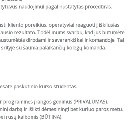
aitytuvus naudojimui pagal nustatytas procedūras.
ti kliento poreikius, operatyviai reaguoti į iškilusias
riausio rezultato. Todėl mums svarbu, kad jūs būtumėte
jaustumėtės dirbdami ir savarankiškai ir komandoje. Tai
T srityje su šaunia palaikančių kolegų komanda.
ar esate paskutinio kurso studentas.
 ir programinės įrangos gedimus (PRIVALUMAS).
ninį darbą ir išlikti dėmesiningi bet kuriuo paros metu.
 bei rusų kalbomis (BŪTINA).