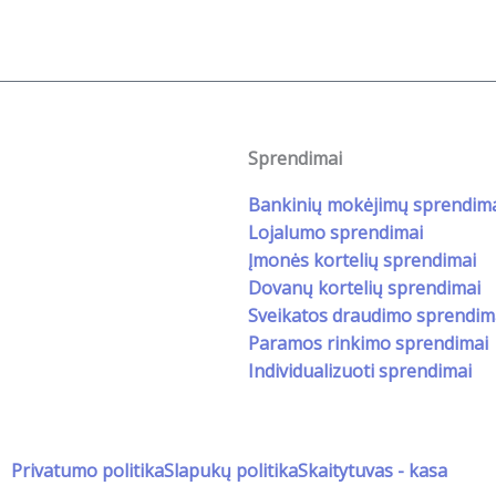
d
a
I
s
n
U
R
L
Sprendimai
Bankinių mokėjimų sprendim
Lojalumo sprendimai
Įmonės kortelių sprendimai
Dovanų kortelių sprendimai
Sveikatos draudimo sprendim
Paramos rinkimo sprendimai
Individualizuoti sprendimai
Privatumo politika
Slapukų politika
Skaitytuvas - kasa