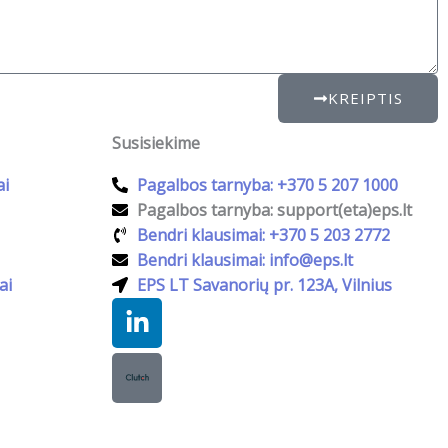
a
v
i
n
KREIPTIS
i
m
Susisiekime
a
ai
Pagalbos tarnyba: +370 5 207 1000
s
Pagalbos tarnyba: support(eta)eps.lt
Bendri klausimai: +370 5 203 2772
Bendri klausimai: info@eps.lt
ai
EPS LT Savanorių pr. 123A, Vilnius
Linkedin-
in
Slapukų nustatymai