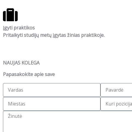
Įgyti praktikos
Pritaikyti studijų metų įgytas žinias praktikoje.
NAUJAS KOLEGA
Papasakokite apie save
V
P
a
a
M
P
r
v
i
o
d
a
Ž
e
s
a
r
i
s
i
s
d
n
t
t
ė