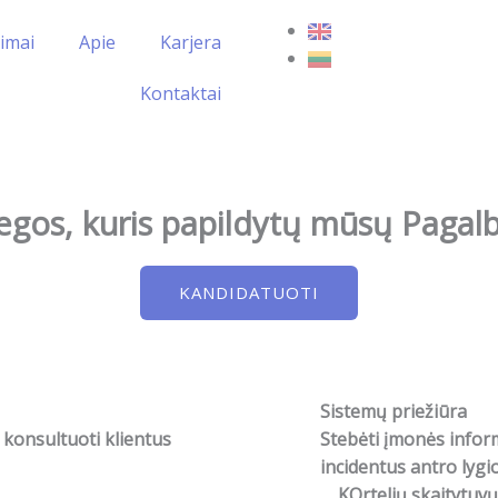
imai
Apie
Karjera
Kontaktai
egos, kuris papildytų mūsų Pagal
KANDIDATUOTI
Sistemų priežiūra
r konsultuoti klientus
Stebėti įmonės inform
incidentus antro lygi
KOrtelių skaitytuvų